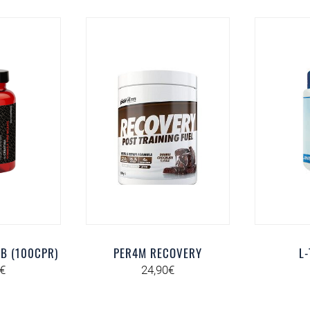
B (100CPR)
PER4M RECOVERY
L
€
24,90
€