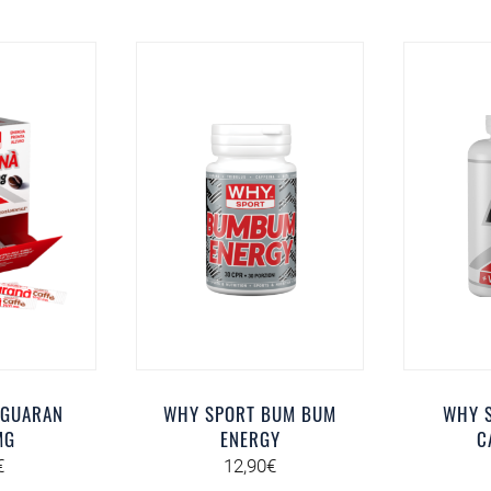
 GUARAN
WHY SPORT BUM BUM
WHY S
MG
ENERGY
C
€
12,90
€