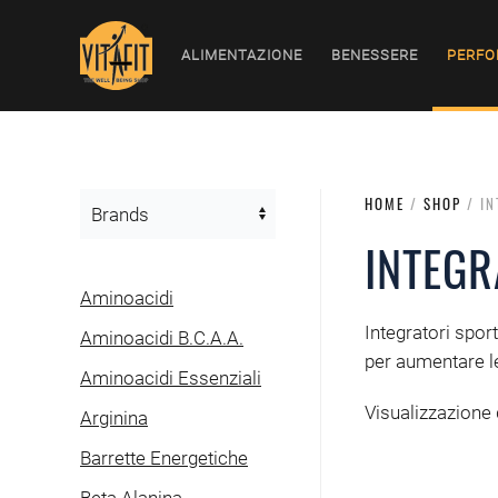
ALIMENTAZIONE
BENESSERE
PERFO
HOME
/
SHOP
/ IN
INTEG
Aminoacidi
Integratori sport
Aminoacidi B.C.A.A.
per aumentare l
Aminoacidi Essenziali
Visualizzazione d
Arginina
Barrette Energetiche