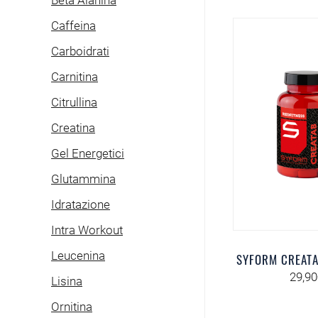
Beta Alanina
Caffeina
Carboidrati
Carnitina
Citrullina
Creatina
Gel Energetici
Glutammina
Idratazione
Intra Workout
Leucenina
SYFORM CREATA
29,90
Lisina
Ornitina