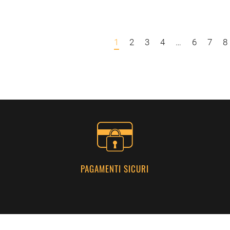
1
2
3
4
…
6
7
8
PAGAMENTI SICURI