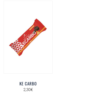
KE CARBO
2,30
€