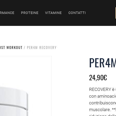
RMANCE
PROTEINE
VITAMINE
CONTATTI
OST WORKOUT
/ PER4M RECOVERY
PER4
24,90
€
RECOVERY è un
con aminoacidi
contribuiscon
muscolare. **l