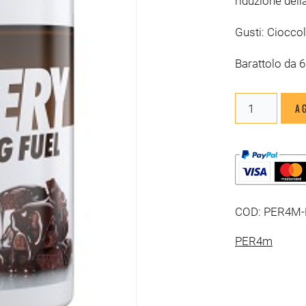
riduzione dell
Gusti: Cioccol
Barattolo da 
Per4m
A
Recovery
quantità
COD:
PER4M
PER4m