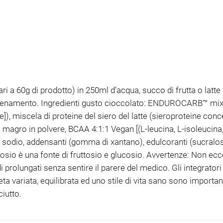
ri a 60g di prodotto) in 250ml d’acqua, succo di frutta o latt
allenamento. Ingredienti gusto cioccolato: ENDUROCARB™ mix d
]), miscela di proteine del siero del latte (sieroproteine conc
cao magro in polvere, BCAA 4:1:1 Vegan [(L-leucina, L-isoleucina,
di sodio, addensanti (gomma di xantano), edulcoranti (sucralosi
tulosio è una fonte di fruttosio e glucosio. Avvertenze: Non ecc
 prolungati senza sentire il parere del medico. Gli integrator
dieta variata, equilibrata ed uno stile di vita sano sono importan
ciutto.