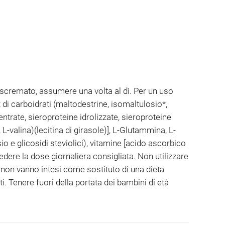
e scremato, assumere una volta al dì. Per un uso
i carboidrati (maltodestrine, isomaltulosio*,
entrate, sieroproteine idrolizzate, sieroproteine
 L-valina)(lecitina di girasole)], L-Glutammina, L-
o e glicosidi steviolici), vitamine [acido ascorbico
edere la dose giornaliera consigliata. Non utilizzare
i non vanno intesi come sostituto di una dieta
ti. Tenere fuori della portata dei bambini di età