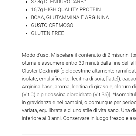
37,8g DI ENDUROCARB™
16,7g HIGH QUALITY PROTEIN
BCAA, GLUTAMMINA E ARGININA
GUSTO CREMOSO
GLUTEN FREE
Modo d’uso: Miscelare il contenuto di 2 misurini (pa
ottimale assumere entro 30 minuti dalla fine dell’
Cluster Dextrin® [ciclodestrine altamente ramificate
isolate, emulsificante: lecitina di soia, [latte]), ca
Arginina base, aroma, lecitina di girasole, cloruro 
(Vit.C) e piridossina cloroidrato (Vit.B6)]. *Isomal
in gravidanza e nei bambini, o comunque per periodi
variata, equilibrata e di uno stile di vita sano. Una 
inferiore ai 3 anni. Conservare in luogo fresco e as